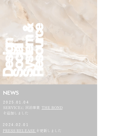
System &
​Resource
Design
Social
NEWS
2025.01.04
SERVICEに 民泊事業
THE BOND
を追加しました
2024.02.01
PRESS RELEASE
を更新しました