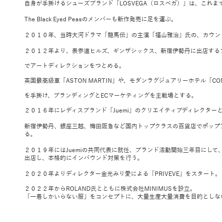
自身が手掛けるシューズブランド「LOSVEGA（ロスベガ）」は、これま
The Black Eyed Peasのメンバーも新作発売に足を運ぶ。
２０１０年、当時大河ドラマ「龍馬伝」の主演「福山雅治」氏の、カウン
２０１２年より、表参道ヒルズ、ギンザシックス、新宿伊勢丹に出店するブラン
でアートディレクションをつとめる。
英国最高級車「ASTON MARTIN」や、モダンラグジュアリーホテル「CO
を手掛け、ブランディングとECマーケティングを主戦場とする。
２０１６年にレディスブランド「Juemi」のクリエイティブディレクター
新宿伊勢丹、銀座三越、梅田阪急など国内トップクラスの百貨店でポップ
る。
２０１９年にはJuemiの共同代表に就任、ブランド活動開始三年目にして
出店し、
本格的にインバウンド対策を行う。
２０２０
年よりディレクター金光みり愛による「PRIVEVE」をスタート。
２０２２年からROLAND氏とともに株式会社MINIMUSを設立。
「一着しかいらない服」をコンセプトに、大量生産大量消費を目的としな