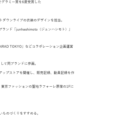
でグラミー賞を6度受賞した
トダウンライブの衣装のデザインを担当。
ド「junhashimoto（ジュンハシモト）」
NRAD TOKYO」などコラボレーション企画運営
として同ブランドに参画。
アップストアを開催し、販売記録、動員記録を作
、東京ファッションの聖地ラフォーレ原宿の1Fに
いものづくりをすすめる。