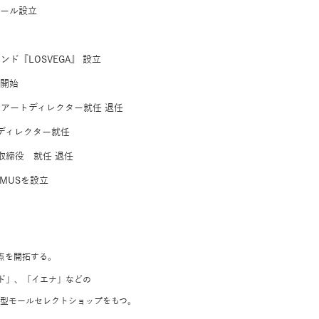
アール設立
ド『LOSVEGA』 設立
グ開始
moto」アートディレクター就任 退任
ィブディレクター就任
代表取締役 就任 退任
IMUSを設立
。
点を開拓する。
ド」、「イエナ」などの
の大型モールセレクトショップをもつ。