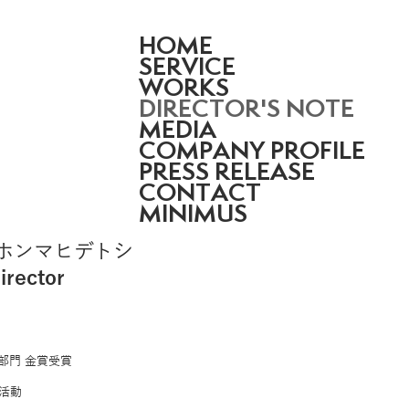
HOME
SERVICE
WORKS
DIRECTOR'S NOTE
MEDIA
COMPANY PROFILE
PRESS RELEASE
CONTACT
MINIMUS
/ホンマヒデトシ
irector
部門 金賞受賞
て活動