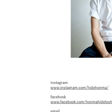
instagram
www.instagram.com/hidehonma/
facebook
www.facebook.com/honmahidetosh
email