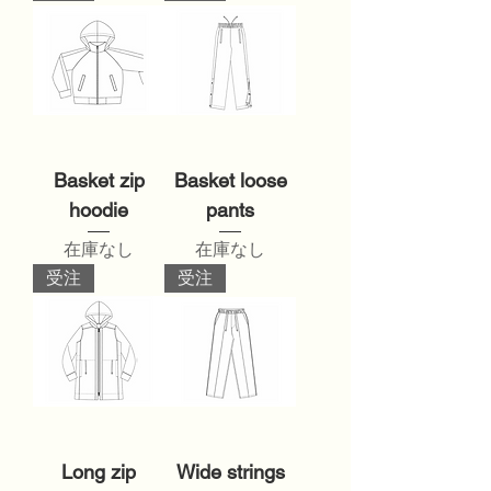
Basket zip
Basket loose
hoodie
pants
在庫なし
在庫なし
受注
受注
Long zip
Wide strings