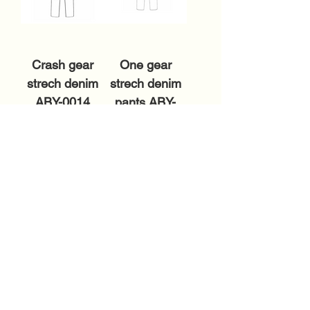
Crash gear
One gear
strech denim
strech denim
ABY-0014
pants ABY-
0015
在庫なし
在庫なし
新作
新作
88
88
CREWNECK
TECHNICAL